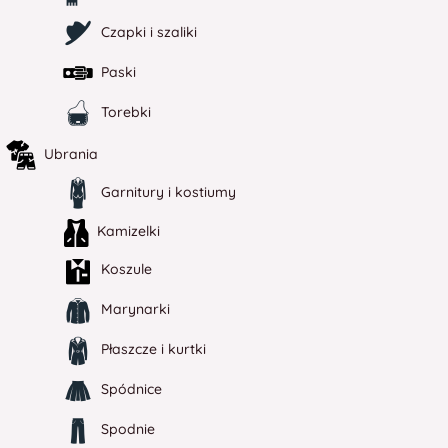
Czapki i szaliki
Paski
Torebki
Ubrania
Garnitury i kostiumy
Kamizelki
Koszule
Marynarki
Płaszcze i kurtki
Spódnice
Spodnie