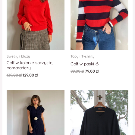
Swetry i bluzy
Topy i T-shirty
Golf w kolorze soczystej
Golf w paski ⚓️
pomarańczy
99,00
zł
79,00
zł
139,00
zł
129,00
zł