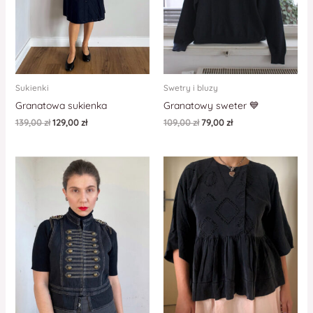
Sukienki
Swetry i bluzy
Granatowa sukienka
Granatowy sweter 💙
139,00
zł
129,00
zł
109,00
zł
79,00
zł