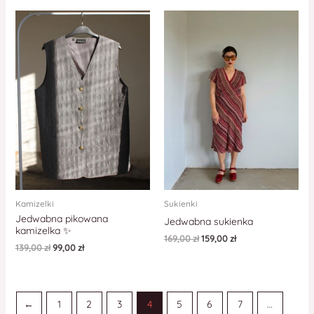
Kamizelki
Sukienki
Jedwabna pikowana
Jedwabna sukienka
kamizelka ✨
169,00
zł
159,00
zł
139,00
zł
99,00
zł
←
1
2
3
4
5
6
7
…