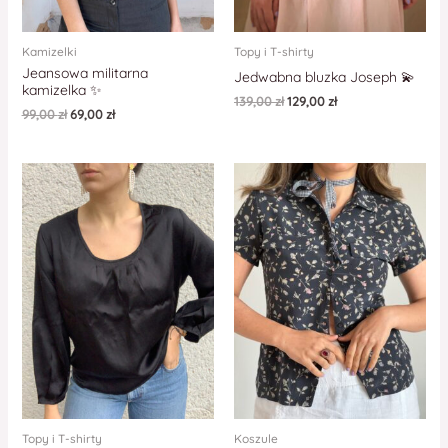
Kamizelki
Topy i T-shirty
Jeansowa militarna
Jedwabna bluzka Joseph 💫
kamizelka ✨
139,00
zł
129,00
zł
99,00
zł
69,00
zł
Topy i T-shirty
Koszule