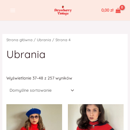
Skip
MAIN
0,00
zł
to
MENU
content
Strona główna
/
Ubrania
/ Strona 4
Ubrania
Wyświetlanie 37–48 z 257 wyników