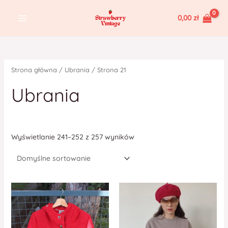
Skip
MAIN
0,00
zł
to
MENU
content
Strona główna
/
Ubrania
/ Strona 21
Ubrania
Wyświetlanie 241–252 z 257 wyników