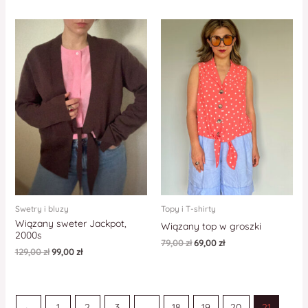
Swetry i bluzy
Topy i T-shirty
Wiązany sweter Jackpot,
Wiązany top w groszki
2000s
79,00
zł
69,00
zł
129,00
zł
99,00
zł
←
1
2
3
…
18
19
20
21