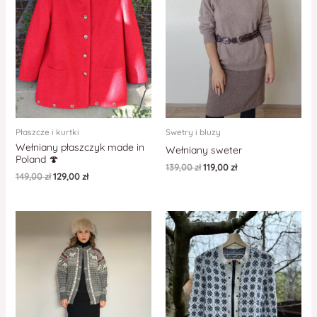
Płaszcze i kurtki
Swetry i bluzy
Wełniany płaszczyk made in
Wełniany sweter
Poland 🍄
139,00
zł
119,00
zł
149,00
zł
129,00
zł