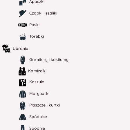
Apaszki
Czapki i szaliki
Paski
Torebki
Ubrania
Garnitury i kostiumy
Kamizelki
Koszule
Marynarki
Płaszcze i kurtki
Spódnice
Spodnie