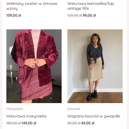
Wełniany sweter w zimowe
Welurowa kamizelka/top,
wzory
vintage 90s
159,00
zł
129,00
zł
99,00
zł
Marynarki
Koszule
Welurowa marynarka
Wiązana koszula w gwiazdki
189,00
zł
149,00
zł
89,00
zł
69,00
zł